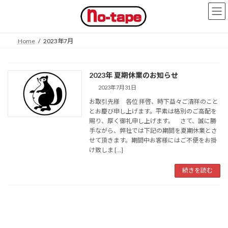
コ
ナ
ン
ビ
テ
ゲ
ン
ー
Home
2023年7月
ツ
シ
へ
ョ
ス
ン
2023年 夏期休業のお知らせ
キ
に
ッ
移
2023年7月31日
プ
動
お取引先様 各位 拝啓、時下益々ご清祥のこと
とお慶び申し上げます。平素は格別のご高配を
賜り、厚く御礼申し上げます。 さて、誠に勝
手ながら、弊社では下記の期間を夏期休業とさ
せて頂きます。期間中お客様にはご不便をお掛
け致しま […]
続きを読む