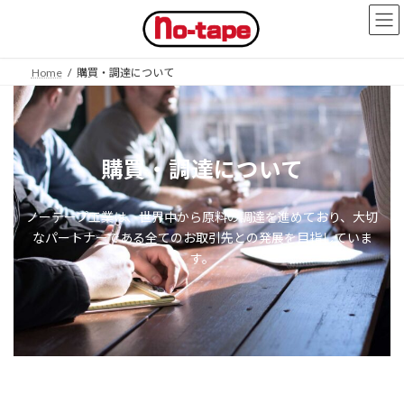
コ
ナ
ン
ビ
テ
ゲ
ン
ー
Home
購買・調達について
ツ
シ
へ
ョ
ス
ン
キ
に
ッ
移
購買・調達について
プ
動
ノーテープ工業は、世界中から原料の調達を進めており、
大切
なパートナーである全てのお取引先との発展を目指していま
す。