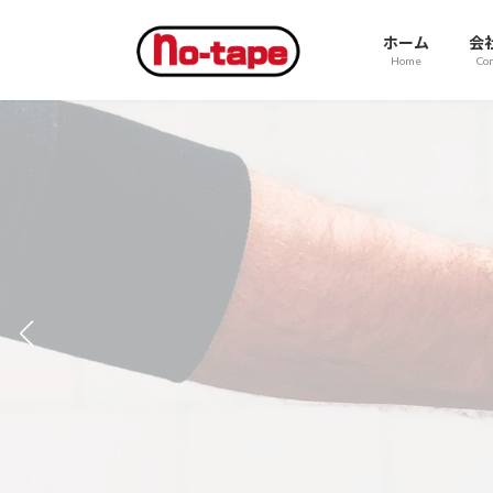
コ
ナ
ン
ビ
ホーム
会
Home
Co
テ
ゲ
ン
ー
ツ
シ
へ
ョ
ス
ン
キ
に
ッ
移
接着剤の専門メーカー
プ
動
No-tape is an adhesive company.
粘合剂的专业生产厂家。
オーダーメイド / アフターフォロー / 
Custom-made / After-sales service / Exte
接单生产 / 售后跟进 / 优厚的服务体制