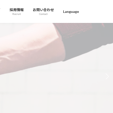
て
採用情報
お問い合わせ
Language
Recruit
Contact
高度な接着技術で、社会を豊かに。
ough our high-quality adhesive technology,
we intend to make our society richer.
利用先进的粘着技术，丰富社会。