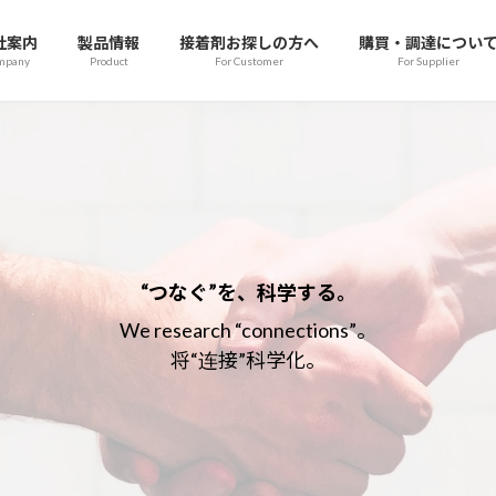
社案内
製品情報
接着剤お探しの方へ
購買・調達につい
mpany
Product
For Customer
For Supplier
“つなぐ”を、科学する。
Thr
We research “connections”。
手厚いサポート体制
将“连接”科学化。
nsive support system