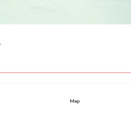
。
Map