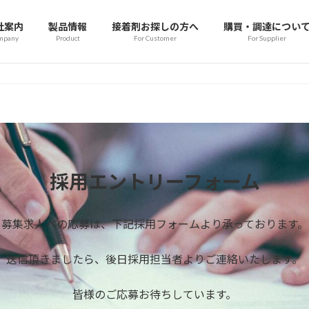
社案内
製品情報
接着剤お探しの方へ
購買・調達につい
mpany
Product
For Customer
For Supplier
採用エントリーフォーム
募集求人への応募は、下記採用フォームより承っております。
送信頂きましたら、後日採用担当者よりご連絡いたします。
皆様のご応募お待ちしています。