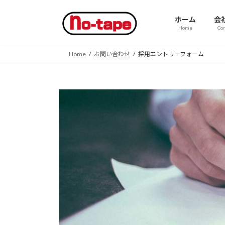
コ
ナ
ン
ビ
ホーム
会
Home
Co
テ
ゲ
ン
ー
ツ
シ
Home
お問い合わせ
採用エントリーフォーム
へ
ョ
ス
ン
キ
に
ッ
移
プ
動